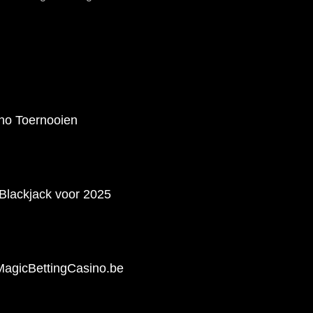
no Toernooien
Blackjack voor 2025
MagicBettingCasino.be