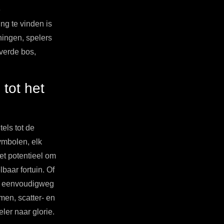
e
ng te vinden is
ningen, spelers
verde bos,
 tot het
tels tot de
ymbolen, elk
t potentieel om
baar fortuin. Of
 of eenvoudigweg
en, scatter- en
ler naar glorie.