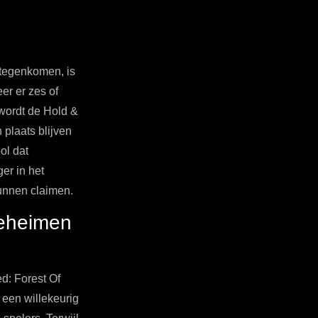
 tegenkomen, is
er er zes of
 wordt de Hold &
 plaats blijven
ol dat
ger in het
unnen claimen.
Geheimen
d: Forest Of
 een willekeurig