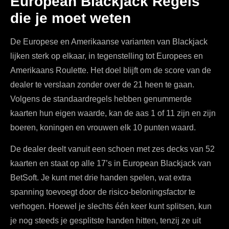
European Blackjack Regels
die je moet weten
De Europese en Amerikaanse varianten van Blackjack
lijken sterk op elkaar, in tegenstelling tot Europees en
Amerikaans Roulette. Het doel blijft om de score van de
dealer te verslaan zonder over de 21 heen te gaan.
Volgens de standaardregels hebben genummerde
kaarten hun eigen waarde, kan de aas 1 of 11 zijn en zijn
boeren, koningen en vrouwen elk 10 punten waard.
De dealer deelt vanuit een schoen met zes decks van 52
kaarten en staat op alle 17’s in European Blackjack van
BetSoft. Je kunt met drie handen spelen, wat extra
spanning toevoegt door de risico-beloningsfactor te
verhogen. Hoewel je slechts één keer kunt splitsen, kun
je nog steeds je gesplitste handen hitten, tenzij ze uit