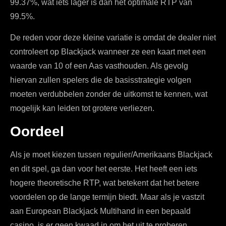
99.37%, wat iets lager is dan het optimale RTP van
99.5%.
De reden voor deze kleine variatie is omdat de dealer niet
controleert op Blackjack wanneer ze een kaart met een
waarde van 10 of een Aas vasthouden. Als gevolg
hiervan zullen spelers die de basisstrategie volgen
moeten verdubbelen zonder de uitkomst te kennen, wat
mogelijk kan leiden tot grotere verliezen.
Oordeel
Als je moet kiezen tussen regulier/Amerikaans Blackjack
en dit spel, ga dan voor het eerste. Het heeft een iets
hogere theoretische RTP, wat betekent dat het betere
voordelen op de lange termijn biedt. Maar als je vastzit
aan European Blackjack Multihand in een bepaald
casino, is er geen kwaad in om het uit te proberen.