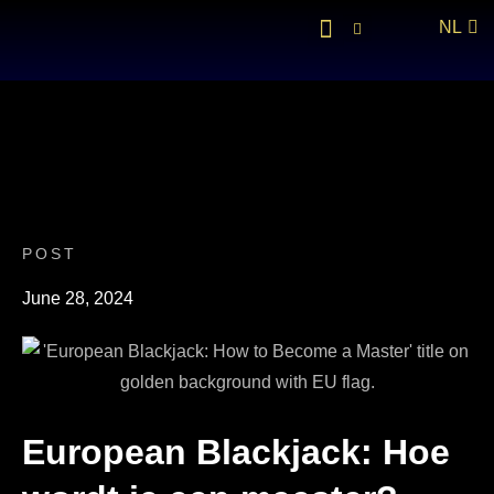
FR
NL
EN
POST
June 28, 2024
European Blackjack: Hoe