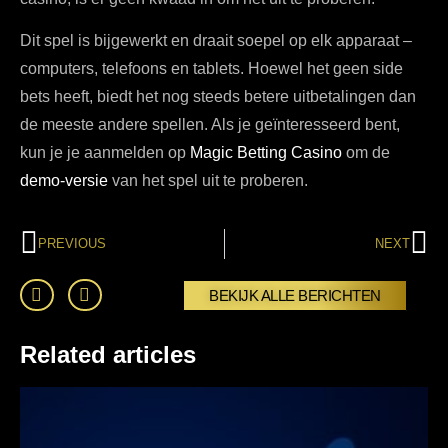
Dit spel is bijgewerkt en draait soepel op elk apparaat –
computers, telefoons en tablets. Hoewel het geen side
bets heeft, biedt het nog steeds betere uitbetalingen dan
de meeste andere spellen. Als je geïnteresseerd bent,
kun je je aanmelden op
Magic Betting Casino
om de
demo-versie
van het spel uit te proberen.
PREVIOUS
NEXT
BEKIJK ALLE BERICHTEN
Related articles