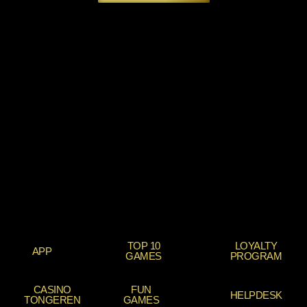
TOP 10
LOYALTY
APP
GAMES
PROGRAM
CASINO
FUN
HELPDESK
TONGEREN
GAMES