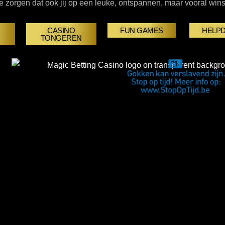
e zorgen dat ook jij op een leuke, ontspannen, maar vooral wi
CASINO
FUN GAMES
HELP
TONGEREN