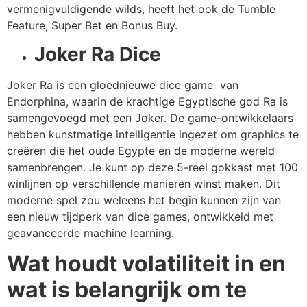
vermenigvuldigende wilds, heeft het ook de Tumble
Feature, Super Bet en Bonus Buy.
Joker Ra Dice
Joker Ra is een gloednieuwe dice game van
Endorphina, waarin de krachtige Egyptische god Ra is
samengevoegd met een Joker. De game-ontwikkelaars
hebben kunstmatige intelligentie ingezet om graphics te
creëren die het oude Egypte en de moderne wereld
samenbrengen. Je kunt op deze 5-reel gokkast met 100
winlijnen op verschillende manieren winst maken. Dit
moderne spel zou weleens het begin kunnen zijn van
een nieuw tijdperk van dice games, ontwikkeld met
geavanceerde machine learning.
Wat houdt volatiliteit in en
wat is belangrijk om te