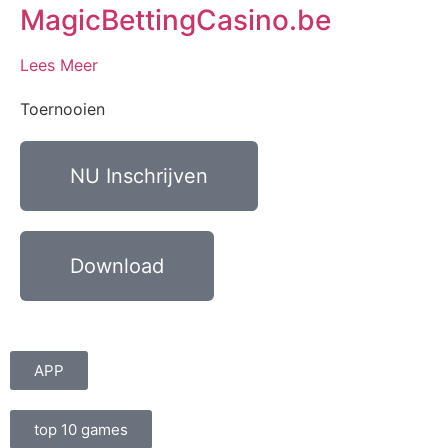
MagicBettingCasino.be
Lees Meer
Toernooien
NU Inschrijven
Download
APP
top 10 games