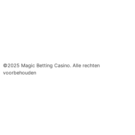
©2025 Magic Betting Casino. Alle rechten
voorbehouden