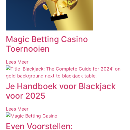
Magic Betting Casino
Toernooien
Lees Meer
Je Handboek voor Blackjack
voor 2025
Lees Meer
Even Voorstellen: