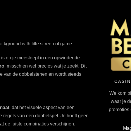
n is en je meesleept in een opwindende
no
, misschien wel precies wat je zoekt. Dit
ie van de dobbelstenen en wordt steeds
CASIN
Welkom bi
waar je d
maat
, dat het visuele aspect van een
promoties 
 regels van een dobbelspel. Je hoeft geen
dat de juiste combinaties verschijnen.
Mag