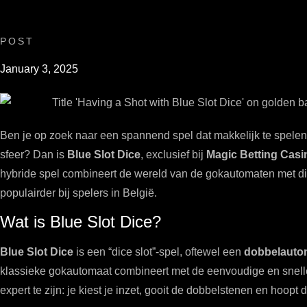
POST
January 3, 2025
Ben je op zoek naar een spannend spel dat makkelijk te spele
sfeer? Dan is
Blue Slot Dice
, exclusief bij
Magic Betting Casi
hybride spel combineert de wereld van de gokautomaten met d
populairder bij spelers in België.
Wat is Blue Slot Dice?
Blue Slot Dice
is een “dice slot”-spel, oftewel een
dobbelauto
klassieke gokautomaat combineert met de eenvoudige en snelle
expert te zijn: je kiest je inzet, gooit de dobbelstenen en hoopt 