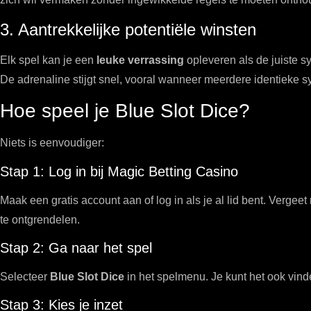
3. Aantrekkelijke potentiële winsten
Elk spel kan je een
leuke verrassing
opleveren als de juiste s
De adrenaline stijgt snel, vooral wanneer meerdere identieke s
Hoe speel je Blue Slot Dice?
Niets is eenvoudiger:
Stap 1: Log in bij Magic Betting Casino
Maak een gratis account aan of log in als je al lid bent. Vergeet ni
te ontgrendelen.
Stap 2: Ga naar het spel
Selecteer
Blue Slot Dice
in het spelmenu. Je kunt het ook vind
Stap 3: Kies je inzet