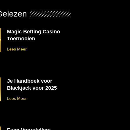
Gelezen
Magic Betting Casino
Toernooien
Lees Meer
Je Handboek voor
Blackjack voor 2025
Lees Meer