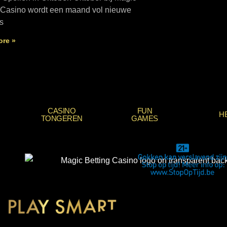
 Casino wordt een maand vol nieuwe
s
ore »
CASINO
FUN
H
TONGEREN
GAMES