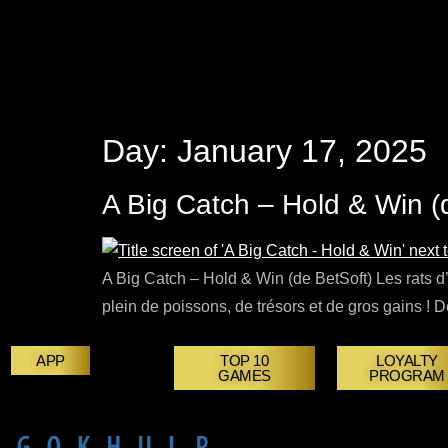
Day:
January 17, 2025
A Big Catch – Hold & Win (
A Big Catch – Hold & Win (de BetSoft) Les rats d
plein de poissons, de trésors et de gros gains !
APP
TOP 10
LOYALTY
GAMES
PROGRAM