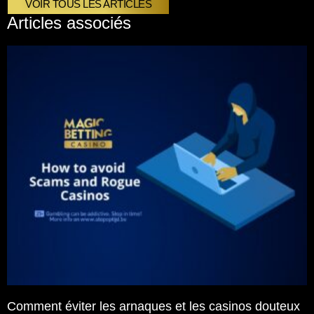
VOIR TOUS LES ARTICLES
Articles associés
Comment éviter les arnaques et les casinos douteux