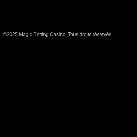
©2025 Magic Betting Casino. Tous droits réservés.