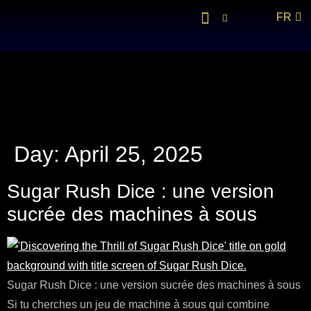
NL
FR
EN
Day:
April 25, 2025
Sugar Rush Dice : une version
sucrée des machines à sous
Sugar Rush Dice : une version sucrée des machines à sous
Si tu cherches un jeu de machine à sous qui combine