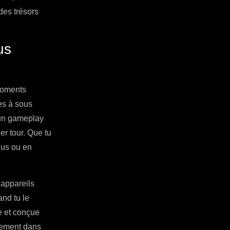
des trésors
us
 moments
es à sous
t un gameplay
er tour. Que tu
dus ou en
 appareils
and tu le
ée et conçue
ctement dans