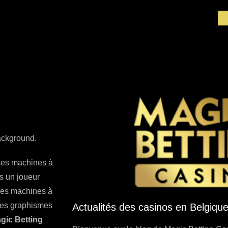
 ses machines à
is un joueur
des machines à
 des graphismes
Actualités des casinos en Belgiqu
gic Betting