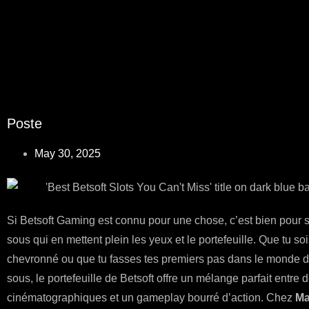
Poste
May 30, 2025
Si Betsoft Gaming est connu pour une chose, c’est bien pour
sous qui en mettent plein les yeux et le portefeuille. Que tu so
chevronné ou que tu fasses tes premiers pas dans le monde 
sous, le portefeuille de Betsoft offre un mélange parfait entre
cinématographiques et un gameplay bourré d’action. Chez
Ma