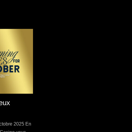
eux
ctobre 2025 En