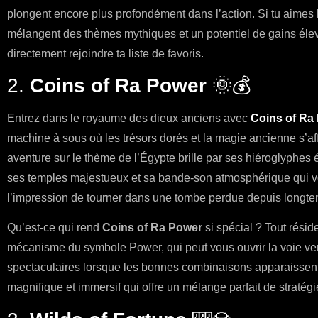
plongent encore plus profondément dans l’action. Si tu aimes 
mélangent des thèmes mythiques et un potentiel de gains élevé
directement rejoindre ta liste de favoris.
2.
Coins of Ra Power
🌞💰
Entrez dans le royaume des dieux anciens avec
Coins of Ra
machine à sous où les trésors dorés et la magie ancienne s’aff
aventure sur le thème de l’Égypte brille par ses hiéroglyphes 
ses temples majestueux et sa bande-son atmosphérique qui 
l’impression de tourner dans une tombe perdue depuis longt
Qu’est-ce qui rend
Coins of Ra Power
si spécial ? Tout résid
mécanisme du symbole Power, qui peut vous ouvrir la voie ve
spectaculaires lorsque les bonnes combinaisons apparaissent
magnifique et immersif qui offre un mélange parfait de stratég