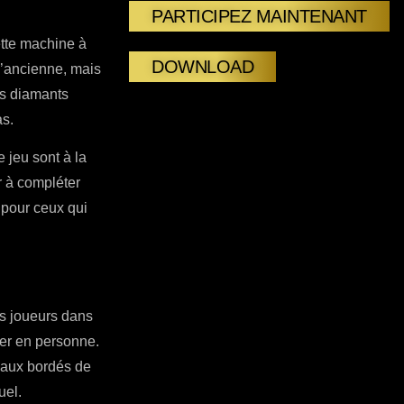
PARTICIPEZ MAINTENANT
tte machine à
DOWNLOAD
l’ancienne, mais
es diamants
as.
e jeu sont à la
r à compléter
 pour ceux qui
 joueurs dans
er en personne.
leaux bordés de
uel.