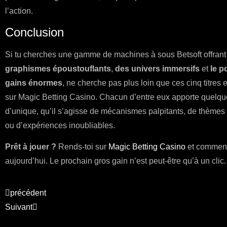
l’action.
Conclusion
Si tu cherches une gamme de machines à sous Betsoft offran
graphismes époustouflants
,
des univers immersifs
et
le p
gains énormes
, ne cherche pas plus loin que ces cinq titres
sur Magic Betting Casino. Chacun d’entre eux apporte quelq
d’unique, qu’il s’agisse de mécanismes palpitants, de thème
ou d’expériences inoubliables.
Prêt à jouer ?
Rends-toi sur
Magic Betting Casino
et commenc
aujourd’hui. Le prochain gros gain n’est peut-être qu’à un clic.
précédent
Suivant