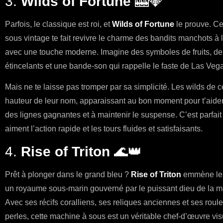
3.
Wilds of Fortune
🎰💎
Parfois, le classique est roi, et
Wilds of Fortune
le prouve. Ce
sous vintage te fait revivre le charme des bandits manchots à 
avec une touche moderne. Imagine des symboles de fruits, d
étincelants et une bande-son qui rappelle le faste de Las Veg
Mais ne te laisse pas tromper par sa simplicité. Les wilds de c
hauteur de leur nom, apparaissant au bon moment pour t’aide
des lignes gagnantes et à maintenir le suspense. C’est parfait
aiment l’action rapide et les tours fluides et satisfaisants.
4.
Rise of Triton
🌊👑
Prêt à plonger dans le grand bleu ?
Rise of Triton
emmène les
un royaume sous-marin gouverné par le puissant dieu de la m
Avec ses récifs coralliens, ses reliques anciennes et ses rou
perles, cette machine à sous est un véritable chef-d’œuvre vis