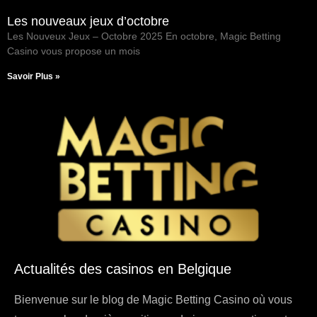
Les nouveaux jeux d’octobre
Les Nouveux Jeux – Octobre 2025 En octobre, Magic Betting
Casino vous propose un mois
Savoir Plus »
Actualités des casinos en Belgique
Bienvenue sur le blog de Magic Betting Casino où vous