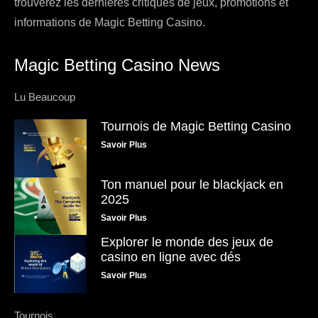
trouverez les dernières critiques de jeux, promotions et
informations de Magic Betting Casino.
Magic Betting Casino News
Lu Beaucoup
Tournois de Magic Betting Casino
Savoir Plus
Ton manuel pour le blackjack en
2025
Savoir Plus
Explorer le monde des jeux de
casino en ligne avec dés
Savoir Plus
Tournois