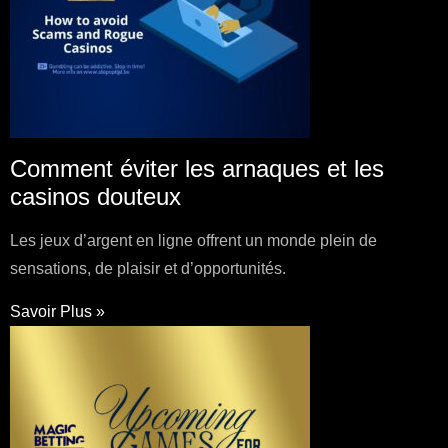
Comment éviter les arnaques et les
casinos douteux
Les jeux d’argent en ligne offrent un monde plein de
sensations, de plaisir et d’opportunités.
Savoir Plus »