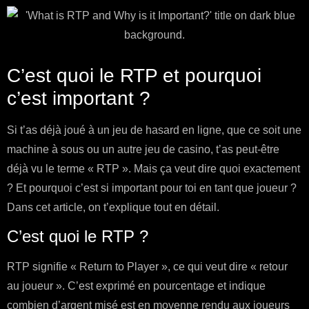
C’est quoi le RTP et pourquoi
c’est important ?
Si t’as déjà joué à un jeu de hasard en ligne, que ce soit une
machine à sous ou un autre jeu de casino, t’as peut-être
déjà vu le terme « RTP ». Mais ça veut dire quoi exactement
? Et pourquoi c’est si important pour toi en tant que joueur ?
Dans cet article, on t’explique tout en détail.
C’est quoi le RTP ?
RTP signifie « Return to Player », ce qui veut dire « retour
au joueur ». C’est exprimé en pourcentage et indique
combien d’argent misé est en moyenne rendu aux joueurs