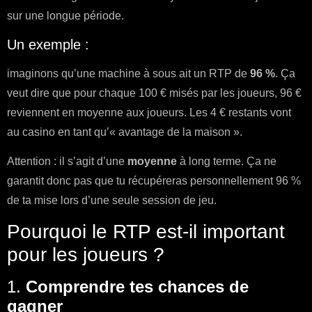
sur une longue période.
Un exemple :
imaginons qu’une machine à sous ait un RTP de
96 %
. Ça
veut dire que pour chaque 100 € misés par les joueurs, 96 €
reviennent en moyenne aux joueurs. Les 4 € restants vont
au casino en tant qu’« avantage de la maison ».
Attention : il s’agit d’une
moyenne
à long terme. Ça ne
garantit donc pas que tu récupéreras personnellement 96 %
de ta mise lors d’une seule session de jeu.
Pourquoi le RTP est-il important
pour les joueurs ?
1.
Comprendre tes chances de
gagner