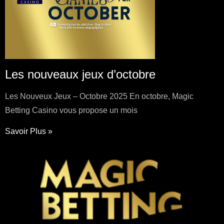
Les nouveaux jeux d’octobre
Les Nouveux Jeux – Octobre 2025 En octobre, Magic
Betting Casino vous propose un mois
Savoir Plus »